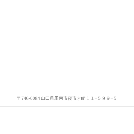
〒746-0084 山口県周南市夜市才崎１１−５９９−５